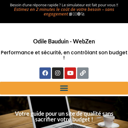
Besoin d’une réponse rapide ? Le simulateur est fait pour vous !!
Estimez en 2 minutes le coût de votre besoin – sans
engagement
📘🧘‍♀️🌐🚀
Odile Bauduin - WebZen
Performance et sécurité, en contrôlant son budget
!
Votre guide pour un site de qualité sans
sacrifier votre budget !